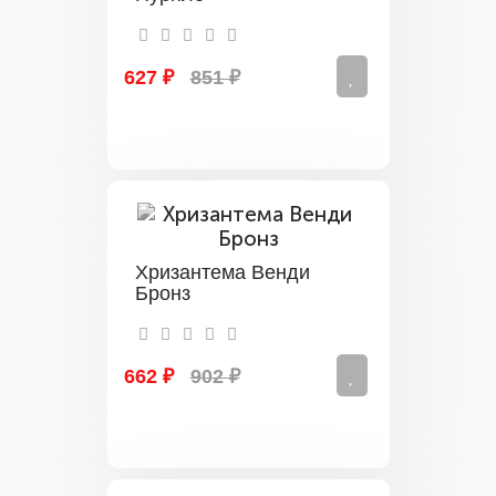
627 ₽
851 ₽
Хризантема Венди
Бронз
662 ₽
902 ₽