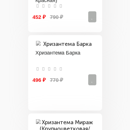
Красная)
452 ₽
790 ₽
Хризантема Барка
496 ₽
770 ₽