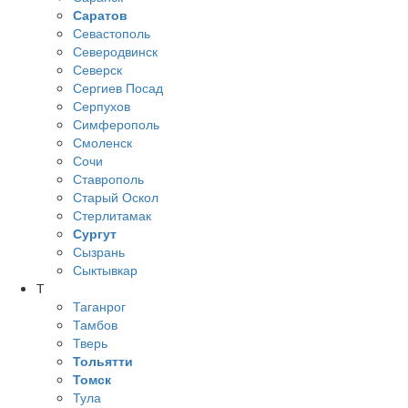
Саратов
Севастополь
Северодвинск
Северск
Сергиев Посад
Серпухов
Симферополь
Смоленск
Сочи
Ставрополь
Старый Оскол
Стерлитамак
Сургут
Сызрань
Сыктывкар
Т
Таганрог
Тамбов
Тверь
Тольятти
Томск
Тула