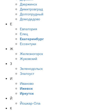
Дзержинск
Димитровград
Долгопрудный
Домодедово
Е
Евпатория
Елец
Екатеринбург
Ессентуки
Ж
Железногорск
Жуковский
З
Зеленодольск
Златоуст
И
Иваново
Ижевск
Иркутск
Й
Йошкар-Ола
К