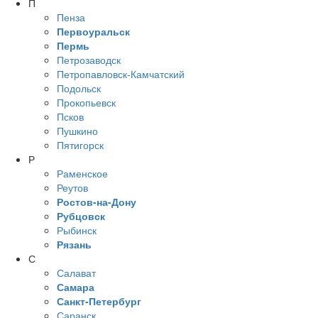
П
Пенза
Первоуральск
Пермь
Петрозаводск
Петропавловск-Камчатский
Подольск
Прокопьевск
Псков
Пушкино
Пятигорск
Р
Раменское
Реутов
Ростов-на-Дону
Рубцовск
Рыбинск
Рязань
С
Салават
Самара
Санкт-Петербург
Саранск