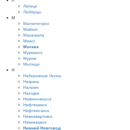
Л
Липецк
Люберцы
М
Магнитогорск
Майкоп
Махачкала
Миасс
Москва
Мурманск
Муром
Мытищи
Н
Набережные Челны
Назрань
Нальчик
Находка
Невинномысск
Нефтекамск
Нефтеюганск
Нижневартовск
Нижнекамск
Нижний Новгород