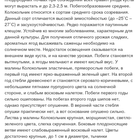
могут вырастать и до 2,3-2,5 м. Побегообразование среднее.
Колокольчик относится к сортам среднего срока созревания.
Данный сорт отличается высокой зимостойкостью (до –25˚С –
27˚С) и засухоустойчивостью. Редко поражается паутинным
клещом. Устойчив ко многим заболеваниям, характерным для
данной культуры. Для получения отличного урожая сладких,
ароматных ягод высаживать саженцы необходимо на
солнечном месте. Недостаток освещения сказывается на
внешнем виде куста, и на качестве урожая. Побеги становятся
вытянутыми, а ягоды мельчают и имеют кислый вкус. У
малины Колокольчик эластичные, пряморослые побеги, в
первый год имеют ярко-выраженный зеленый цвет. На второй
год стебли древеснеют и становятся серовато-коричневыми, с
небольшими пятнами пурпурного цвета на солнечной
стороне, и слабым восковым налетом. Побеги первого годы
сильно ошипованы. На побегах второго года шипов нет,
однако присутствует опушение. В верхней части стебля
опушки практически нет, а вот основание опушено сильно.
Листва у малины Колокольчик крупная, морщинистая, светло-
зеленого цвета, слегка скрученная. Боковые плодоносящие
ветви имеют слабовыраженный восковый налет. Цветы
достаточно крупные, до 1 см в диаметре, тычинки