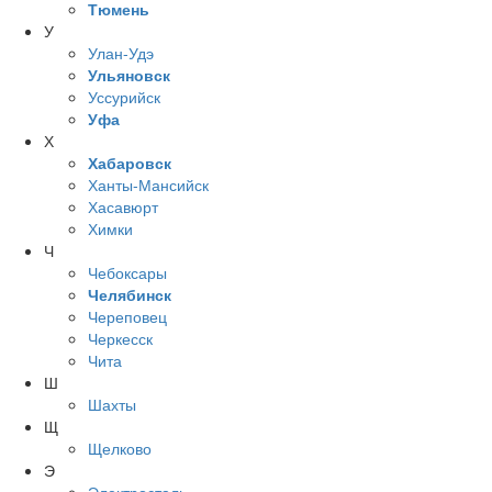
Тюмень
У
Улан-Удэ
Ульяновск
Уссурийск
Уфа
Х
Хабаровск
Ханты-Мансийск
Хасавюрт
Химки
Ч
Чебоксары
Челябинск
Череповец
Черкесск
Чита
Ш
Шахты
Щ
Щелково
Э