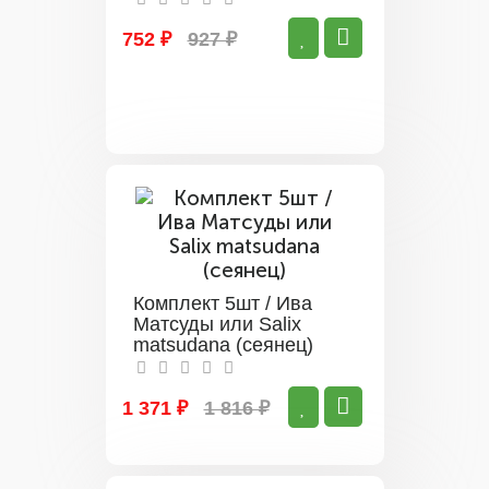
752 ₽
927 ₽
Комплект 5шт / Ива
Матсуды или Salix
matsudana (сеянец)
1 371 ₽
1 816 ₽