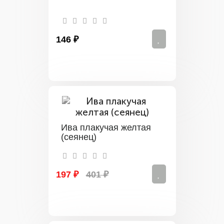
146 ₽
Ива плакучая желтая
(сеянец)
197 ₽
401 ₽