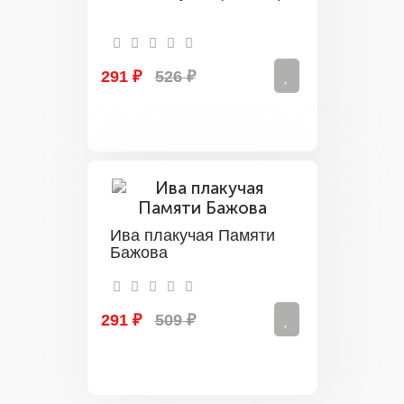
291 ₽
526 ₽
Ива плакучая Памяти
Бажова
291 ₽
509 ₽