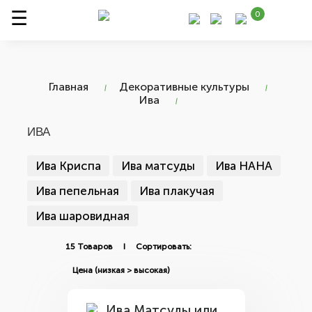
0
Главная
Декоративные культуры
Ива
ИВА
Ива Криспа
Ива матсуды
Ива НАНА
Ива пепельная
Ива плакучая
Ива шаровидная
15 Товаров I Сортировать: