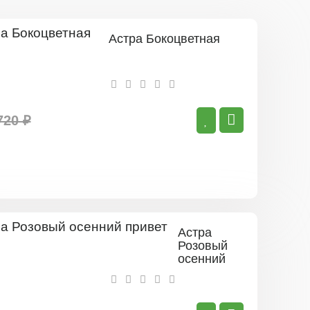
Астра Бокоцветная
720 ₽
Астра
Розовый
осенний
привет