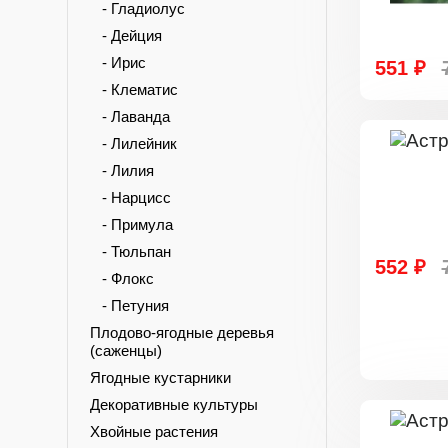
- Гладиолус
- Дейция
- Ирис
551 ₽
- Клематис
- Лаванда
- Лилейник
- Лилия
- Нарцисс
- Примула
- Тюльпан
552 ₽
- Флокс
- Петуния
Плодово-ягодные деревья
(саженцы)
Ягодные кустарники
Декоративные культуры
Хвойные растения