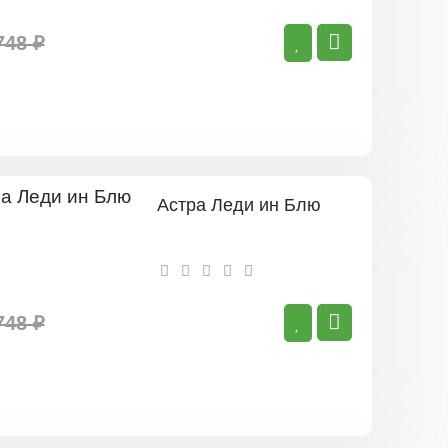
748 ₽
Астра Леди ин Блю
748 ₽