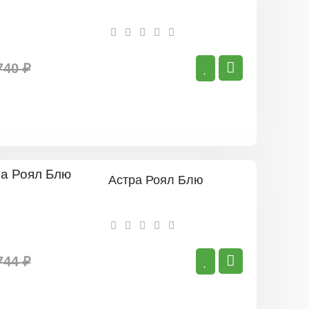
740 ₽
Астра Роял Блю
744 ₽