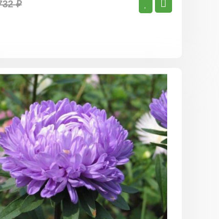
732 ₽
Астра
Сатурн