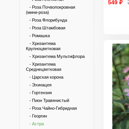
549 ₽
- Роза Почвопокровная
(мини-роза)
- Роза Флорибунда
- Роза Штамбовая
- Ромашка
- Хризантема
Крупноцветковая
- Хризантема Мультифлора
- Хризантема
Среднецветковая
- Царская корона
- Эхинацея
- Гортензия
- Пион Травянистый
- Роза Чайно-Гибридная
- Георгин
- Астра