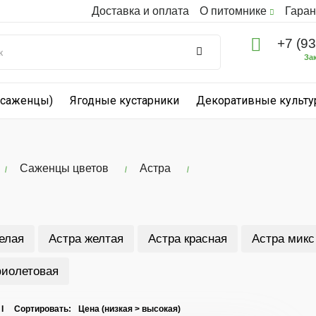
Доставка и оплата
О питомнике
Гаран
+7 (9
За
(саженцы)
Ягодные кустарники
Декоративные культ
Саженцы цветов
Астра
елая
Астра желтая
Астра красная
Астра микс
фиолетовая
 I Сортировать: