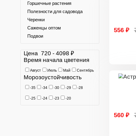
Горшечные растения
Полезности для садовода
Черенки
Саженцы оптом
556 ₽
Подвои
Цена
720
-
4098
₽
Время начала цветения
Август
Июль
Май
Сентябрь
Морозоустойчивость
-35
-34
-30
-29
-28
-25
-24
-23
-20
560 ₽