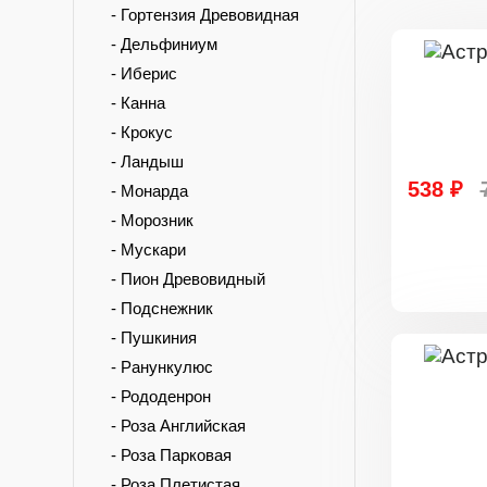
- Гортензия Древовидная
- Дельфиниум
- Иберис
- Канна
- Крокус
- Ландыш
538 ₽
- Монарда
- Морозник
- Мускари
- Пион Древовидный
- Подснежник
- Пушкиния
- Ранункулюс
- Рододенрон
- Роза Английская
- Роза Парковая
- Роза Плетистая