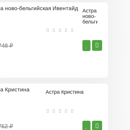
Астра
ново-
бельгийская
Ивентайд
748 ₽
Астра Кристина
752 ₽