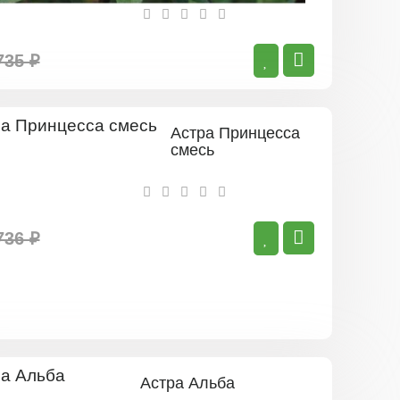
735 ₽
Астра Принцесса
смесь
736 ₽
Астра Альба