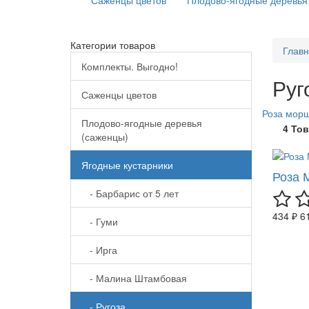
Саженцы цветов
Плодово-ягодные деревья
Категории товаров
Глав
Комплекты. Выгодно!
Руг
Саженцы цветов
Роза морщ
Плодово-ягодные деревья
4 То
(саженцы)
Ягодные кустарники
Роза 
- Барбарис от 5 лет
434 ₽
6
- Гуми
- Ирга
- Малина Штамбовая
- Ругоза