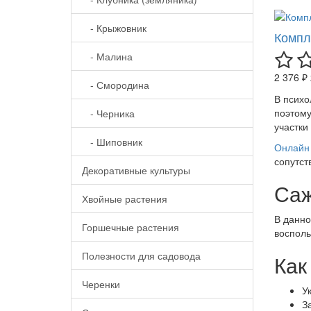
- Крыжовник
Компл
- Малина
2 376 ₽
- Смородина
В психо
поэтому
- Черника
участки
- Шиповник
Онлайн 
сопутст
Декоративные культуры
Саж
Хвойные растения
В данно
Горшечные растения
восполь
Полезности для садовода
Как
Черенки
У
З