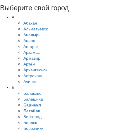
Выберите свой город
А
Абакан
Альметьевск
Анадырь
Анапа
Ангарск
Арзамас
Армавир
Артём
Архангельск
Астрахань
Ачинск
Б
Балаково
Балашиха
Барнаул
Батайск
Белгород
Бердск
Березники