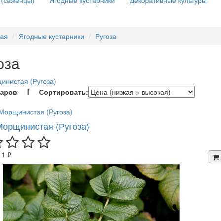
 (саженцы)
Ягодные кустарники
Декоративные культуры
ная
Ягодные кустарники
Ругоза
оза
инистая (Ругоза)
варов I Сортировать:
Морщинистая (Ругоза)
11 ₽