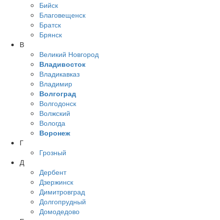
Бийск
Благовещенск
Братск
Брянск
В
Великий Новгород
Владивосток
Владикавказ
Владимир
Волгоград
Волгодонск
Волжский
Вологда
Воронеж
Г
Грозный
Д
Дербент
Дзержинск
Димитровград
Долгопрудный
Домодедово