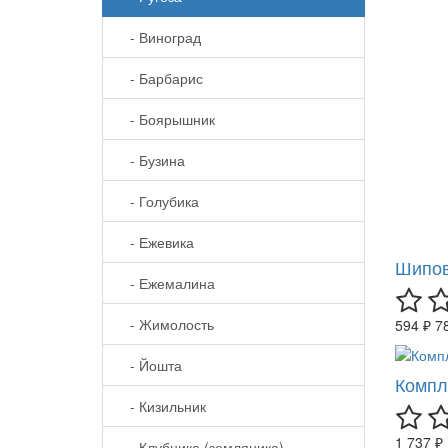
- Виноград
- Барбарис
- Боярышник
- Бузина
- Голубика
- Ежевика
Шипов
- Ежемалина
- Жимолость
594 ₽
7
- Йошта
Компл
- Кизильник
1 737 ₽
- Клубника (земляника)