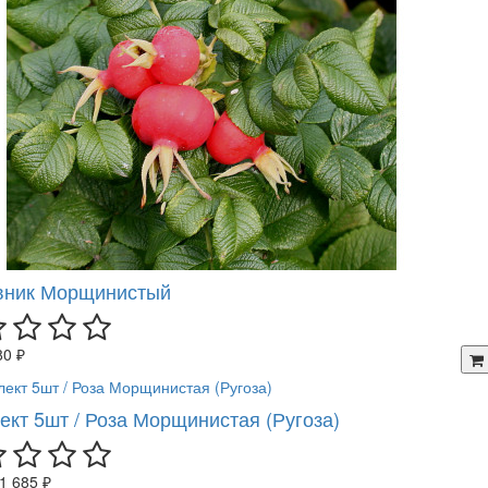
ник Морщинистый
80 ₽
ект 5шт / Роза Морщинистая (Ругоза)
1 685 ₽