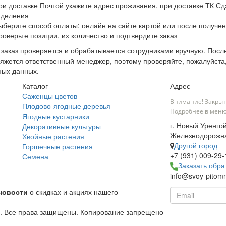
ри доставке Почтой укажите адрес проживания, при доставке ТК Сдэ
тделения
ыберите способ оплаты: онлайн на сайте картой или после получен
роверьте позиции, их количество и подтвердите заказ
заказ проверяется и обрабатывается сотрудниками вручную. После
яжется ответственный менеджер, поэтому проверяйте, пожалуйста
ных данных.
Каталог
Адрес
Саженцы цветов
Внимание! Закрыт
Плодово-ягодные деревья
Подробнее в меню
Ягодные кустарники
г. Новый Уренгой
Декоративные культуры
Железнодорожна
Хвойные растения
Другой город
Горшечные растения
+7 (931) 009-29-
Семена
Заказать обра
info@svoy-pitomn
новости
о скидках и акциях нашего
й. Все права защищены. Копирование запрещено