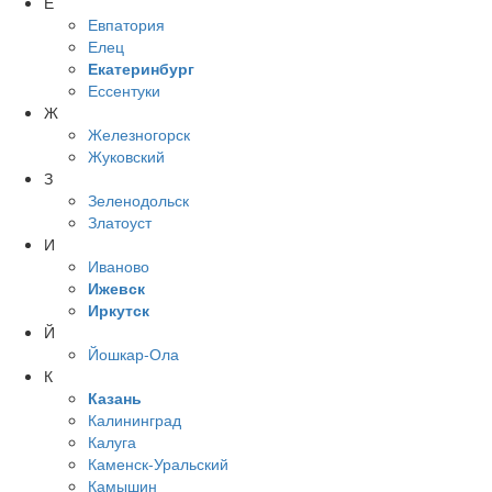
Е
Евпатория
Елец
Екатеринбург
Ессентуки
Ж
Железногорск
Жуковский
З
Зеленодольск
Златоуст
И
Иваново
Ижевск
Иркутск
Й
Йошкар-Ола
К
Казань
Калининград
Калуга
Каменск-Уральский
Камышин