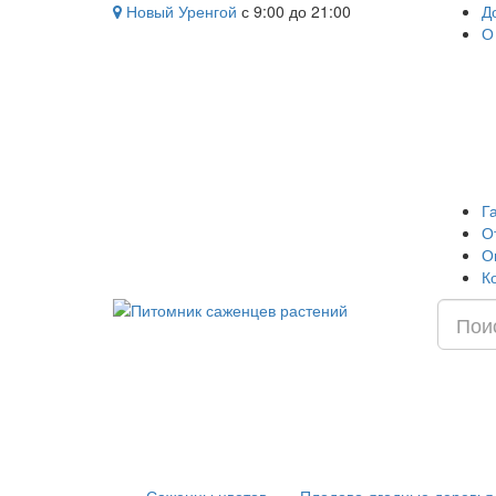
Новый Уренгой
с 9:00 до 21:00
Д
О
Г
О
О
К