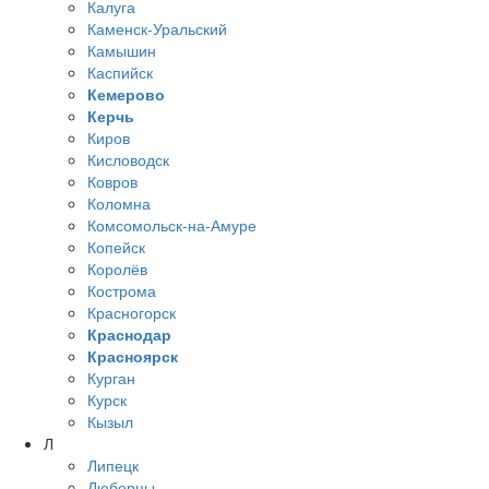
Калуга
Каменск-Уральский
Камышин
Каспийск
Кемерово
Керчь
Киров
Кисловодск
Ковров
Коломна
Комсомольск-на-Амуре
Копейск
Королёв
Кострома
Красногорск
Краснодар
Красноярск
Курган
Курск
Кызыл
Л
Липецк
Люберцы