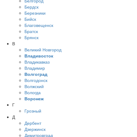
Белгород
Бердск
Березники
Бийск
Благовещенск
Братск
Брянск
В
Великий Новгород
Владивосток
Владикавказ
Владимир
Волгоград
Волгодонск
Волжский
Вологда
Воронеж
Г
Грозный
Д
Дербент
Дзержинск
Димитровград