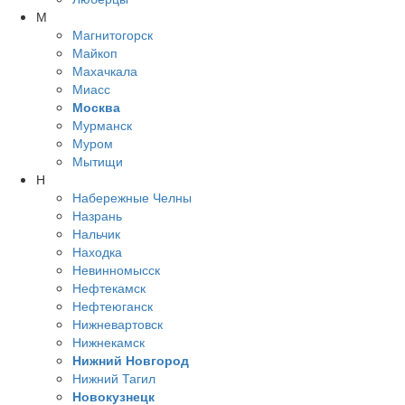
М
Магнитогорск
Майкоп
Махачкала
Миасс
Москва
Мурманск
Муром
Мытищи
Н
Набережные Челны
Назрань
Нальчик
Находка
Невинномысск
Нефтекамск
Нефтеюганск
Нижневартовск
Нижнекамск
Нижний Новгород
Нижний Тагил
Новокузнецк