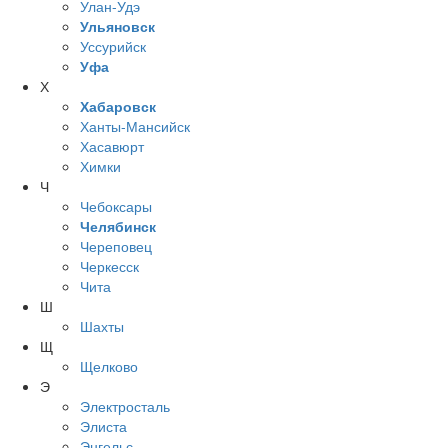
Улан-Удэ
Ульяновск
Уссурийск
Уфа
Х
Хабаровск
Ханты-Мансийск
Хасавюрт
Химки
Ч
Чебоксары
Челябинск
Череповец
Черкесск
Чита
Ш
Шахты
Щ
Щелково
Э
Электросталь
Элиста
Энгельс