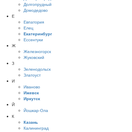
Долгопрудный
Домодедово
Е
Евпатория
Елец
Екатеринбург
Ессентуки
Ж
Железногорск
Жуковский
З
Зеленодольск
Златоуст
И
Иваново
Ижевск
Иркутск
Й
Йошкар-Ола
К
Казань
Калининград