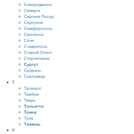
Северодвинск
Северск
Сергиев Посад
Серпухов
Симферополь
Смоленск
Сочи
Ставрополь
Старый Оскол
Стерлитамак
Сургут
Сызрань
Сыктывкар
Т
Таганрог
Тамбов
Тверь
Тольятти
Томск
Тула
Тюмень
У